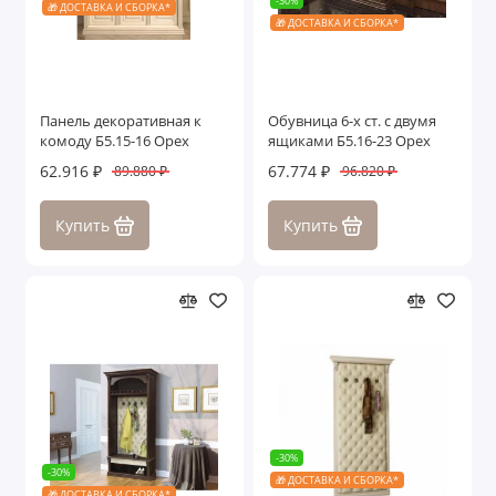
-30%
🎁 ДОСТАВКА И СБОРКА*
🎁 ДОСТАВКА И СБОРКА*
Панель декоративная к
Обувница 6-х ст. с двумя
комоду Б5.15-16 Орех
ящиками Б5.16-23 Орех
62.916 ₽
67.774 ₽
89.880 ₽
96.820 ₽
Купить
Купить
-30%
-30%
🎁 ДОСТАВКА И СБОРКА*
🎁 ДОСТАВКА И СБОРКА*