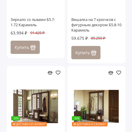
Зеркало со львами Б5.7-
Вешалка на 7 крючков с
1.72 Карамель
фигурным декором Б5.8-10
Карамель
63.994 ₽
91.420 ₽
59.675 ₽
85.250 ₽
Купить
Купить
-30%
-30%
🎁 ДОСТАВКА И СБОРКА*
🎁 ДОСТАВКА И СБОРКА*