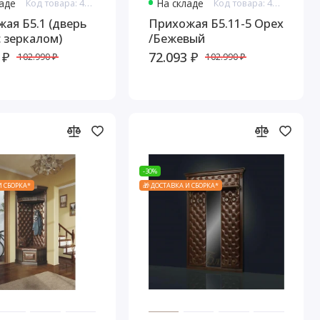
ладе
Код товара: 4654
На складе
Код товара: 4694
ая Б5.1 (дверь
Прихожая Б5.11-5 Орех
с зеркалом)
/Бежевый
 ₽
72.093 ₽
102.990 ₽
102.990 ₽
-30%
И СБОРКА*
🎁 ДОСТАВКА И СБОРКА*