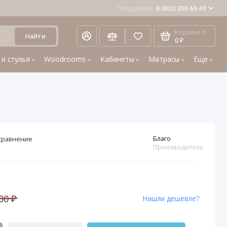
Поддержка
8 (800) 300-68-69
Корзина
0
Найти
0 ₽
 и стулья
Woodrooms
Кабинеты
Матрасы
Еще
Благо
сравнение
Производитель
5
00 ₽
Нашли дешевле?