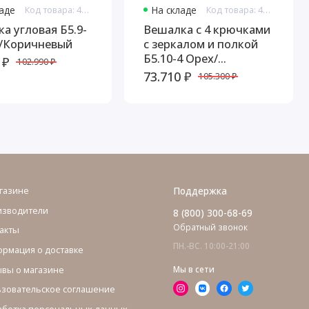
ладе
Код товара: 4777
На складе
Код товара: 4783
а угловая Б5.9-
Вешалка с 4 крючками
х/Коричневый
с зеркалом и полкой
Б5.10-4 Орех/
 ₽
102.990 ₽
Коричневый
73.710 ₽
105.300 ₽
газине
Поддержка
изводители
8 (800) 300-68-69
Обратный звонок
акты
ПН.-ВС. 10:00-21:00
рмация о доставке
вы о магазине
Мы в сети
зовательское соглашение