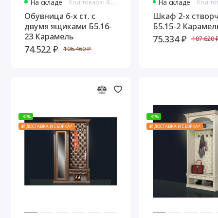
На складе
Код товара: 4624
На складе
Обувница 6-х ст. с
Шкаф 2-х створ
двумя ящиками Б5.16-
Б5.15-2 Карамел
23 Карамель
75.334 ₽
107.620 
74.522 ₽
106.460 ₽
-30%
-30%
🎁 ДОСТАВКА И СБОРКА*
🎁 ДОСТАВКА И СБОРКА*