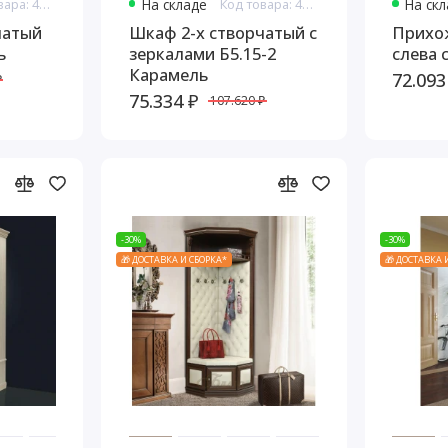
Код товара: 4638
На складе
Код товара: 4641
На ск
чатый
Шкаф 2-х створчатый с
Прихож
ь
зеркалами Б5.15-2
слева 
Карамель
72.093
₽
75.334 ₽
107.620 ₽
-30%
-30%
🎁 ДОСТАВКА И СБОРКА*
🎁 ДОСТАВКА 