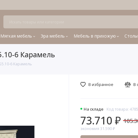
Мягкая мебель
Эра мебель
Мебель в прихожую
Столы
5.10-6 Карамель
Б5.10-6 Карамель
В избранное
В 
На складе
Код товара: 478
73.710 ₽
105.3
экономия 31.590 ₽