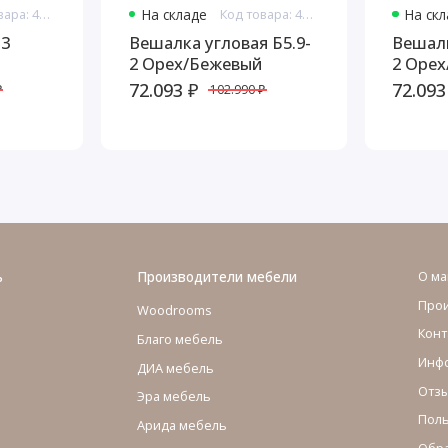
Код товара: 4741
На складе
Код товара: 4776
На ск
-3
Вешалка угловая Б5.9-
Вешалк
2 Орех/Бежевый
2 Оре
72.093 ₽
72.093
₽
102.990 ₽
ь
Производители мебели
О ма
Про
Woodrooms
Конт
Благо мебель
Инфо
ДИА мебель
Отзы
Эра мебель
Поль
Арида мебель