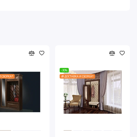
-30%
И СБОРКА*
🎁 ДОСТАВКА И СБОРКА*