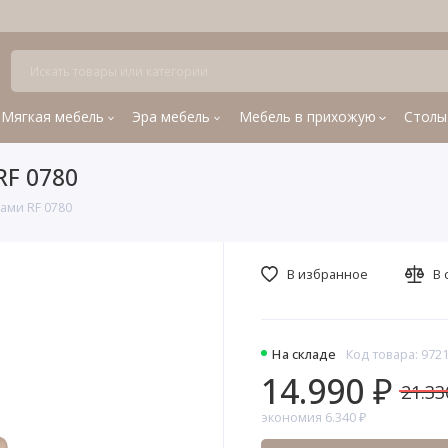
Мягкая мебель
Эра мебель
Мебель в прихожую
Столы
RF 0780
ками RF 0780
В избранное
В 
На складе
Код товара: 972
14.990 ₽
21.33
экономия 6.340 ₽