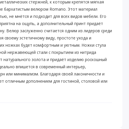
 металлических стержней, к которым крепятся мягкая
тые бархатистым велюром Romano. Этот материал
ью, не мнётся и подходит для всех видов мебели. Его
приятна на ощупь, а дополнительный принт придаёт
ину. Велюр заслуженно считается одним из лидеров среди
я своему эстетичному виду, простоте ухода и
аких ножках будет комфортным и уютным. Ножки стула
ной нержавеющей стали с покрытием из нитрида
кт натурального золота и придаёт изделию роскошный
деально впишется в современный интерьер,
рн или минимализм. Благодаря своей лаконичности и
нет отличным дополнением для гостиной, столовой или