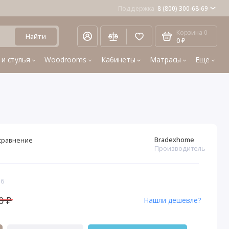
Поддержка
8 (800) 300-68-69
Корзина
0
Найти
0 ₽
 и стулья
Woodrooms
Кабинеты
Матрасы
Еще
Bradexhome
сравнение
Производитель
16
0 ₽
Нашли дешевле?