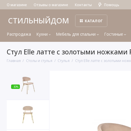
О магазине
Отзывы о магазине
Контакты
Помощь
СТИЛЬНЫЙДОМ
КАТАЛОГ
Распродажа
Кухни
Мебель для спальни
Гостиные
Стул Elle латте с золотыми ножками 
Главная
Столы и стулья
Стулья
Стул Elle латте с золотыми нож
-30%