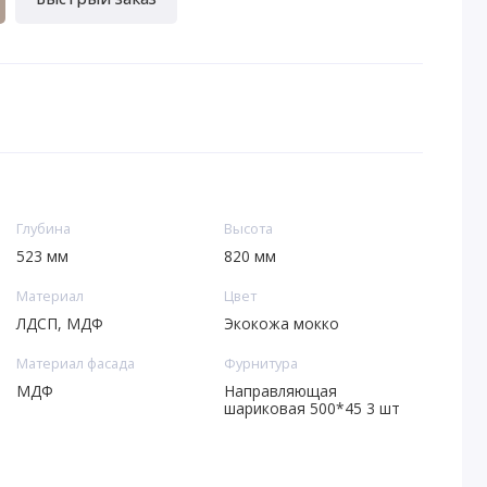
Глубина
Высота
523 мм
820 мм
Материал
Цвет
ЛДСП, МДФ
Экокожа мокко
Материал фасада
Фурнитура
МДФ
Направляющая
шариковая 500*45 3 шт