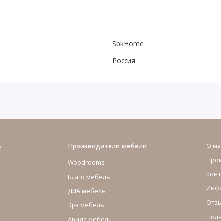
SbkHome
Россия
ь
Производители мебели
О ма
Про
Woodrooms
Конт
Благо мебель
Инфо
ДИА мебель
Отзы
Эра мебель
Поль
Арида мебель