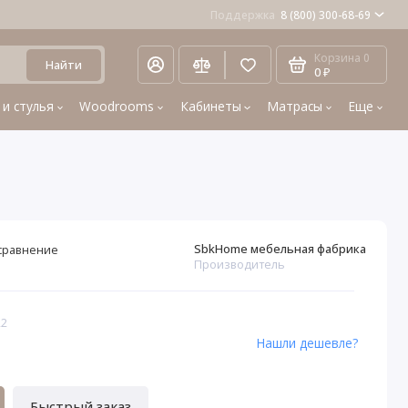
Поддержка
8 (800) 300-68-69
Корзина
0
Найти
0 ₽
 и стулья
Woodrooms
Кабинеты
Матрасы
Еще
SbkHome мебельная фабрика
сравнение
Производитель
22
Нашли дешевле?
Быстрый заказ