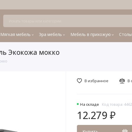
Мягкая мебель
Эра мебель
Мебель в прихожую
Столы
ель Экокожа мокко
окко
В избранное
В 
На складе
Код товара: 446
12.279 ₽
Купить