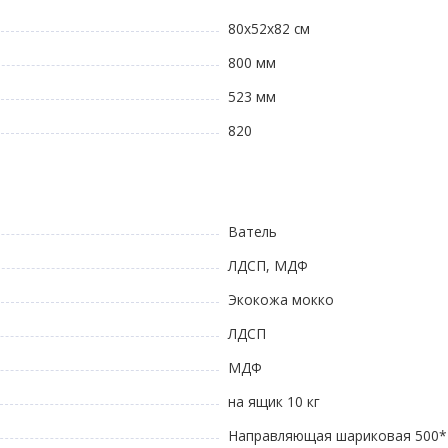
80х52х82 см
800 мм
523 мм
820
Ватель
ЛДСП, МДФ
Экокожа мокко
ЛДСП
МДФ
на ящик 10 кг
Направляющая шариковая 500*