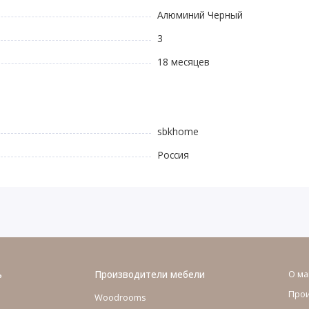
Алюминий Черный
3
18 месяцев
sbkhome
Россия
ь
Производители мебели
О ма
Про
Woodrooms