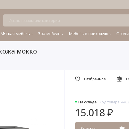
Мягкая мебель
Эра мебель
Мебель в прихожую
Столы
окожа мокко
В избранное
В 
На складе
Код товара: 446
15.018 ₽
Купить