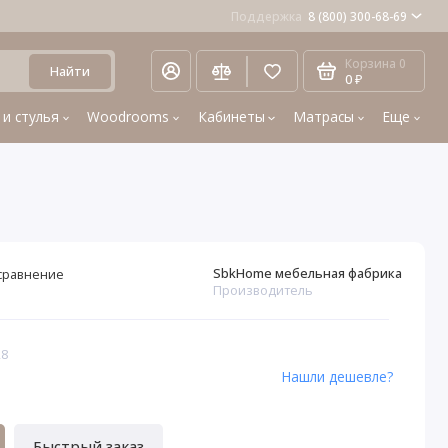
Поддержка
8 (800) 300-68-69
Корзина
0
Найти
0 ₽
 и стулья
Woodrooms
Кабинеты
Матрасы
Еще
SbkHome мебельная фабрика
сравнение
Производитель
28
Нашли дешевле?
Быстрый заказ