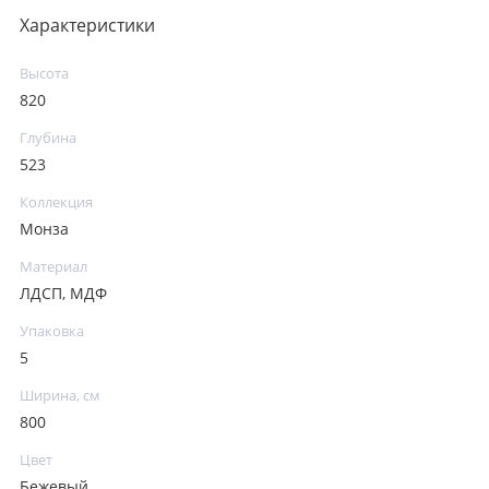
Характеристики
Высота
820
Глубина
523
Коллекция
Монза
Материал
ЛДСП, МДФ
Упаковка
5
Ширина, см
800
Цвет
Бежевый