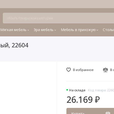
Мягкая мебель
Эра мебель
Мебель в прихожую
Столы
рый, 22604
В избранное
В 
На складе
Код товара: 226
26.169 ₽
Купить