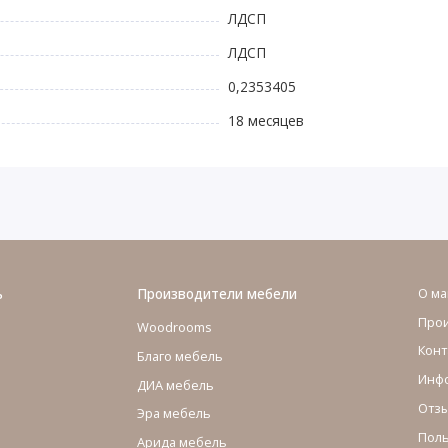
ЛДСП
ЛДСП
0,2353405
18 месяцев
ь
Производители мебели
О ма
Про
Woodrooms
Конт
Благо мебель
Инфо
ДИА мебель
Отзы
Эра мебель
Поль
Арида мебель