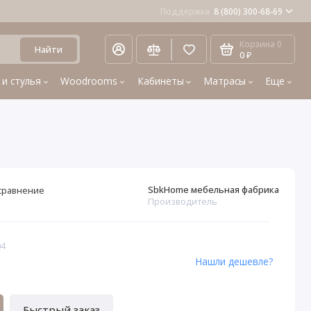
Поддержка
8 (800) 300-68-69
Корзина
0
Найти
0 ₽
 и стулья
Woodrooms
Кабинеты
Матрасы
Еще
SbkHome мебельная фабрика
сравнение
Производитель
04
Нашли дешевле?
Быстрый заказ