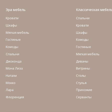
Эра мебель
Классическая мебел
Кровати
Спальни
Шкафы
Кровати
Мягкая мебель
Шкафы
Гостиные
Комоды
Комоды
Гостиные
Cпальни
Мягкая мебель
Джоконда
Диваны
Мона Лиза
Витрины
Натали
Столы
Мокко
Стулья
Лара
Прихожие
Флоренция
Серванты