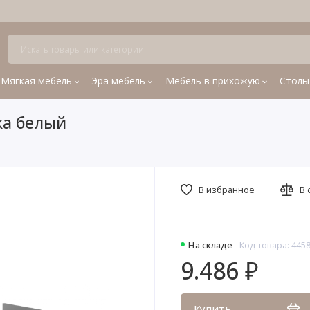
Мягкая мебель
Эра мебель
Мебель в прихожую
Столы
жа белый
В избранное
В 
На складе
Код товара: 445
9.486 ₽
Купить