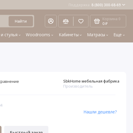
Поддержка
8 (800) 300-68-69
Корзина
0
Найти
0 ₽
 и стулья
Woodrooms
Кабинеты
Матрасы
Еще
SbkHome мебельная фабрика
сравнение
Производитель
84
Нашли дешевле?
Быстрый заказ