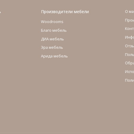
ь
Производители мебели
О ма
Про
Woodrooms
Конт
Благо мебель
Инфо
ДИА мебель
Отзы
Эра мебель
Поль
Арида мебель
Обра
Испо
Поли