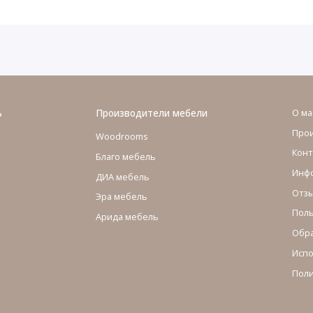
ь
Производители мебели
О ма
Про
Woodrooms
Конт
Благо мебель
Инфо
ДИА мебель
Отзы
Эра мебель
Поль
Арида мебель
Обра
Испо
Поли