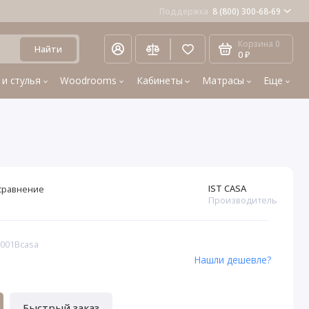
Поддержка
8 (800) 300-68-69
Корзина
0
Найти
0 ₽
 и стулья
Woodrooms
Кабинеты
Матрасы
Еще
IST CASA
сравнение
Производитель
3001Bcasa
Нашли дешевле?
Быстрый заказ