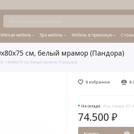
Мягкая мебель
Эра мебель
Мебель в прихожую
Столы
0х80х75 см, белый мрамор (Пандора)
B, 140х80х75 см, белый мрамор (Пандора)
В избранное
В 
На складе
Код товара: DT-
74.500 ₽
Купить