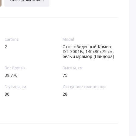
Cartons
Model
2
Стол обеденный Камео
DT-3001B, 140х80х75 см,
белый мрамор (Пандора)
Вес брутто
Высота, см
39.776
75
Глубина, см
Доступное количество
80
28