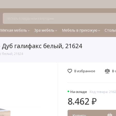
Мягкая мебель
Эра мебель
Мебель в прихожую
Столы
) Дуб галифакс белый, 21624
кс белый, 21624
В избранное
В 
На складе
Код товара: 216
8.462 ₽
Купить