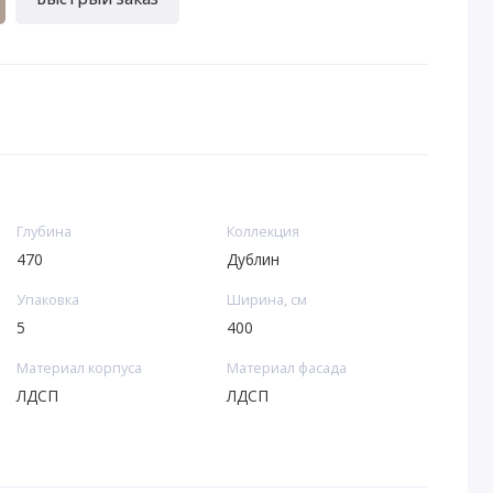
Глубина
Коллекция
470
Дублин
Упаковка
Ширина, см
5
400
Материал корпуса
Материал фасада
ЛДСП
ЛДСП