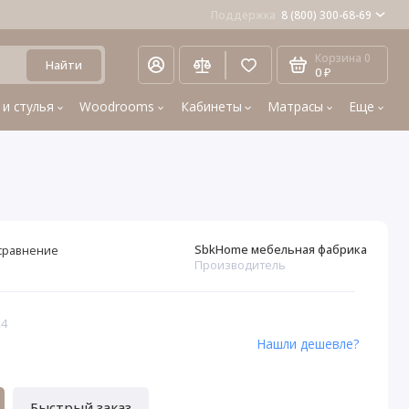
Поддержка
8 (800) 300-68-69
Корзина
0
Найти
0 ₽
 и стулья
Woodrooms
Кабинеты
Матрасы
Еще
SbkHome мебельная фабрика
сравнение
Производитель
24
Нашли дешевле?
Быстрый заказ