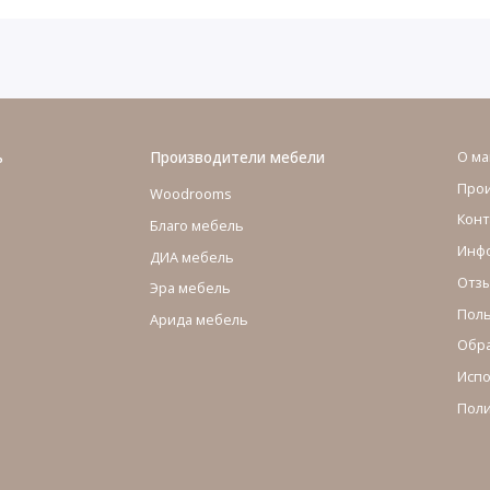
ь
Производители мебели
О ма
Про
Woodrooms
Конт
Благо мебель
Инфо
ДИА мебель
Отзы
Эра мебель
Поль
Арида мебель
Обра
Испо
Поли