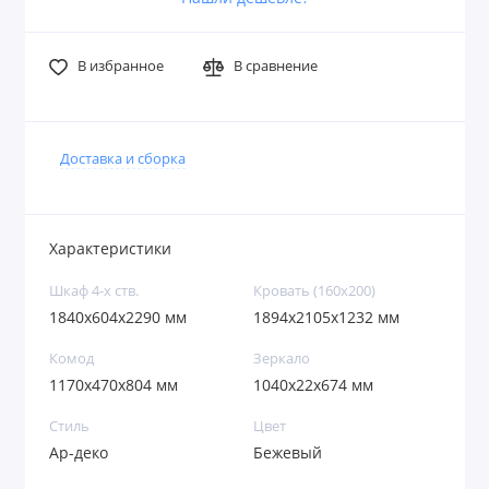
В избранное
В сравнение
Доставка и сборка
Характеристики
Шкаф 4-х ств.
Кровать (160х200)
1840х604х2290 мм
1894х2105х1232 мм
Комод
Зеркало
1170х470х804 мм
1040х22х674 мм
Стиль
Цвет
Ар-деко
Бежевый