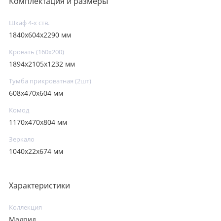
Комплектация и размеры
Шкаф 4-х ств.
1840х604х2290 мм
Кровать (160х200)
1894х2105х1232 мм
Тумба прикроватная (2шт)
608х470х604 мм
Комод
1170х470х804 мм
Зеркало
1040х22х674 мм
Характеристики
Коллекция
Мадрид