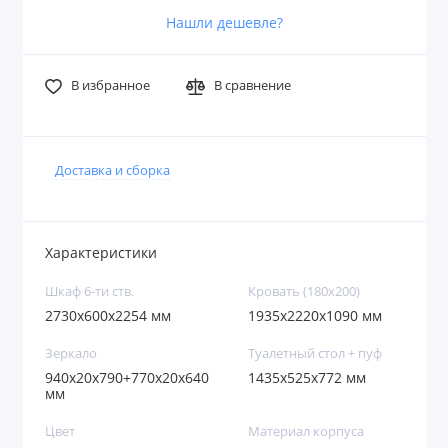
Нашли дешевле?
В избранное
В сравнение
Доставка и сборка
Характеристики
Шкаф 6-ти ств.
Кровать (180х200)
2730х600х2254 мм
1935х2220х1090 мм
Зеркало
Туалетный стол + пуф
940х20х790+770х20х640
1435х525х772 мм
мм
Цвет
Материал корпуса