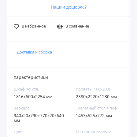
Нашли дешевле?
В избранное
В сравнение
Доставка и сборка
Характеристики
Шкаф 4-х ств.
Кровать (160х200)
1816х600х2254 мм
2380х2220х1230 мм
Зеркало
Туалетный стол + пуф
940х20х790+770х20х640
1453х525х772 мм
мм
Цвет
Материал корпуса