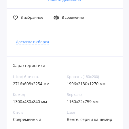
В избранное
В сравнение
Доставка и сборка
Характеристики
Шкаф 6-ти ств.
Кровать (180х200)
2716х608х2254 мм
1996х2130х1270 мм
Комод
Зеркало
1300х480х840 мм
1160х22х759 мм
Стиль
Цвет
Современный
Венге, серый кашемир