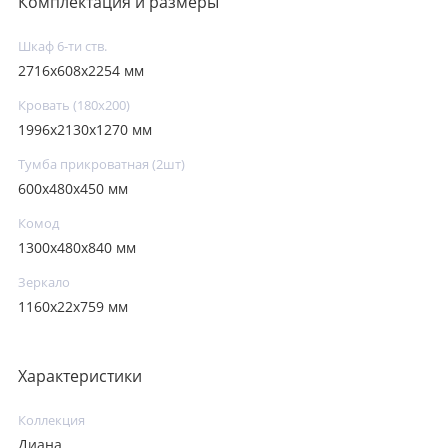
Комплектация и размеры
Шкаф 6-ти ств.
2716х608х2254 мм
Кровать (180х200)
1996х2130х1270 мм
Тумба прикроватная (2шт)
600х480х450 мм
Комод
1300х480х840 мм
Зеркало
1160х22х759 мм
Характеристики
Коллекция
Диана