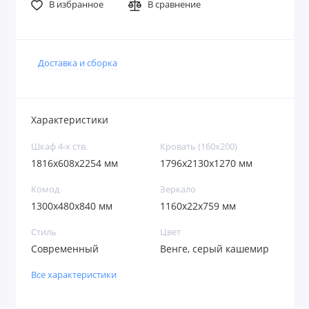
В избранное
В сравнение
Доставка и сборка
Характеристики
Шкаф 4-х ств.
Кровать (160х200)
1816х608х2254 мм
1796х2130х1270 мм
Комод
Зеркало
1300х480х840 мм
1160х22х759 мм
Стиль
Цвет
Современный
Венге, серый кашемир
Все характеристики