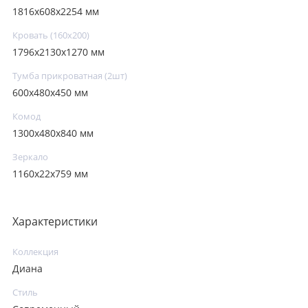
1816х608х2254 мм
Кровать (160х200)
1796х2130х1270 мм
Тумба прикроватная (2шт)
600х480х450 мм
Комод
1300х480х840 мм
Зеркало
1160х22х759 мм
Характеристики
Коллекция
Диана
Стиль