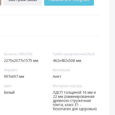
Кровать (180х200)
Тумба прикроватная (2шт)
2275х2077х1575 мм
462х482х508 мм
Зеркало
Коллекция
997х697 мм
Анет
Цвет
Материал корпуса
Белый
ЛДСП толщиной 16 мм и
22 мм (ламинированная
древесно-стружечная
плита, класс E1 -
безопасен для здоровья)