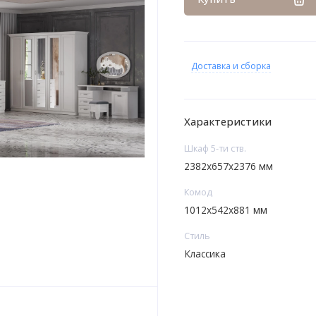
Доставка и сборка
Характеристики
Шкаф 5-ти ств.
2382х657х2376 мм
Комод
1012х542х881 мм
Стиль
Классика