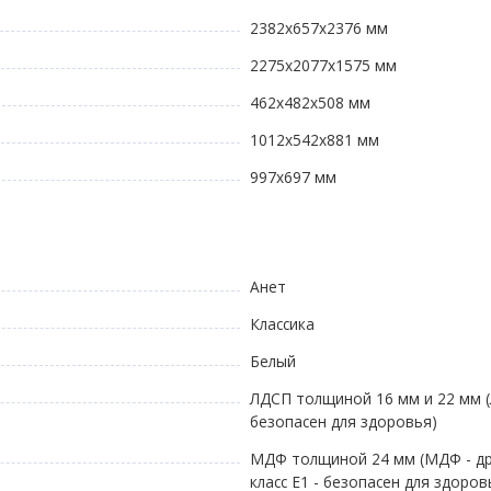
2382х657х2376 мм
2275х2077х1575 мм
462х482х508 мм
1012х542х881 мм
997х697 мм
Анет
Классика
Белый
ЛДСП толщиной 16 мм и 22 мм (
безопасен для здоровья)
МДФ толщиной 24 мм (МДФ - др
класс E1 - безопасен для здоро