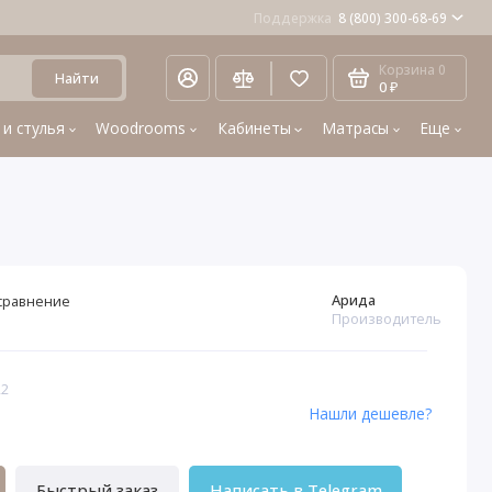
Поддержка
8 (800) 300-68-69
Корзина
0
Найти
0 ₽
 и стулья
Woodrooms
Кабинеты
Матрасы
Еще
Арида
сравнение
Производитель
22
Нашли дешевле?
Быстрый заказ
Написать в Telegram