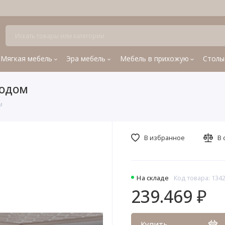
Мягкая мебель
Эра мебель
Мебель в прихожую
Столы
модом
м
В избранное
В 
На складе
Код товара: 134
239.469 ₽
Купить