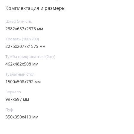
Комплектация и размеры
Шкаф 5-ти ств.
2382х657х2376 мм
Кровать (180х200)
2275х2077х1575 мм
Тумба прикроватная (2шт)
462х482х508 мм
Туалетный стол
1500х508х792 мм
Зеркало
997х697 мм
Пуф
350х350х410 мм