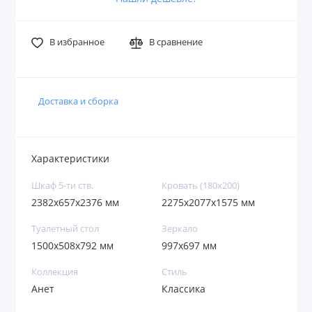
В избранное
В сравнение
Доставка и сборка
Характеристики
Шкаф 5-ти ств.
Кровать (180х200)
2382х657х2376 мм
2275х2077х1575 мм
Туалетный стол
Зеркало
1500х508х792 мм
997х697 мм
Коллекция
Стиль
Анет
Классика