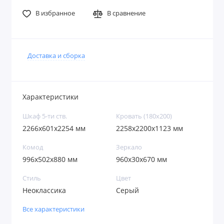
В избранное
В сравнение
Доставка и сборка
Характеристики
Шкаф 5-ти ств.
Кровать (180х200)
2266х601х2254 мм
2258х2200х1123 мм
Комод
Зеркало
996х502х880 мм
960х30х670 мм
Стиль
Цвет
Неоклассика
Серый
Все характеристики