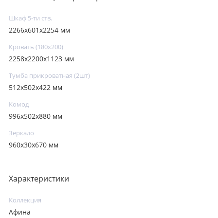
Шкаф 5-ти ств.
2266х601х2254 мм
Кровать (180х200)
2258х2200х1123 мм
Тумба прикроватная (2шт)
512х502х422 мм
Комод
996х502х880 мм
Зеркало
960х30х670 мм
Характеристики
Коллекция
Афина