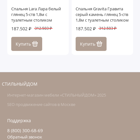
Спальня Lara Лара белый
Спальня Gravita Гравита
глянец 5-ств 1,8м с
серый камень глянец 5-ств
туалетным столиком
1,8м с туалетным столиком
187.502 ₽
187.502 ₽
312.503 ₽
312.503 ₽
Купить
Купить
СТИЛЬНЫЙДОМ
Интернет-магазин мебели «СТИЛЬНЫЙДОМ» 2025
SEO продвижение сайтов в Москве
Поддержка
8 (800) 300-68-69
Обратный звонок