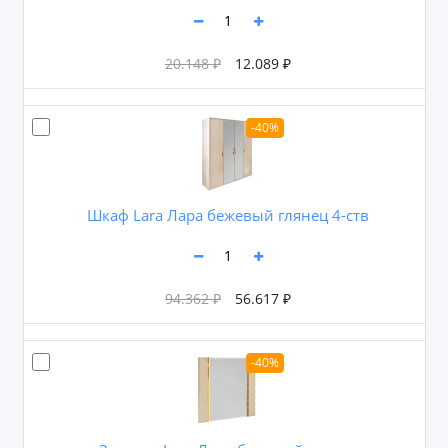
20.148 ₽
12.089 ₽
-40%
Шкаф Lara Лара бежевый глянец 4-ств
94.362 ₽
56.617 ₽
-40%