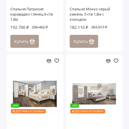
Спальня Патрисия
Спальня Мокко серый
караваджо глянец 6-ств
камень 5-ств 1,8м с
1,8м
комодом
192.700 ₽
182.110 ₽
296.462 ₽
303.517 ₽
Купить
Купить
-40%
-40%
🎁 ДОСТАВКА И СБОРКА*
🎁 ДОСТАВКА И СБОРКА*