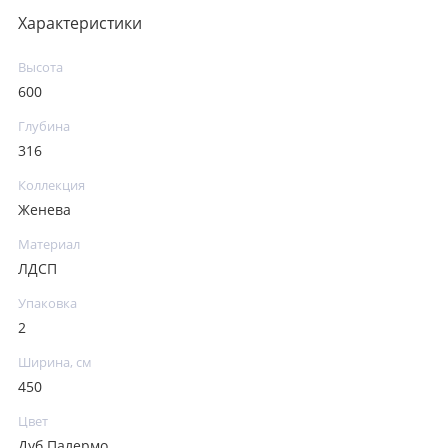
Характеристики
Высота
600
Глубина
316
Коллекция
Женева
Материал
ЛДСП
Упаковка
2
Ширина, см
450
Цвет
Дуб Палермо