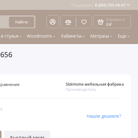
Поддержка
8 (800) 300-68-69
Корзина
0
Найти
0 ₽
 и стулья
Woodrooms
Кабинеты
Матрасы
Еще
1656
SbkHome мебельная фабрика
сравнение
Производитель
56
Нашли дешевле?
Быстрый заказ