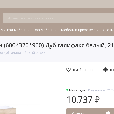
Мягкая мебель
Эра мебель
Мебель в прихожую
Столы
 (600*320*960) Дуб галифакс белый, 2
0) Дуб галифакс белый, 21656
В избранное
В 
На складе
Код товара: 216
10.737 ₽
Купить