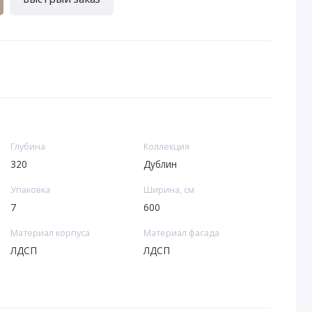
Глубина
Коллекция
320
Дублин
Упаковка
Ширина, см
7
600
Материал корпуса
Материал фасада
ЛДСП
ЛДСП