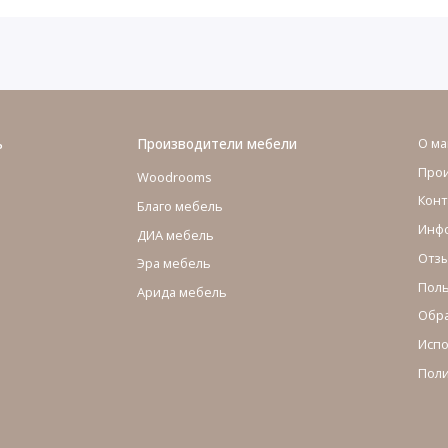
ь
Производители мебели
О ма
Про
Woodrooms
Конт
Благо мебель
Инфо
ДИА мебель
Отзы
Эра мебель
Поль
Арида мебель
Обра
Испо
Поли