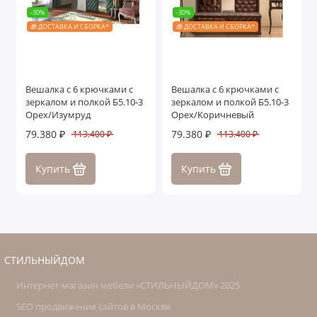
-30%
-30%
🎁 ДОСТАВКА И СБОРКА*
🎁 ДОСТАВКА И СБОРКА*
Вешалка с 6 крючками с
Вешалка с 6 крючками с
зеркалом и полкой Б5.10-3
зеркалом и полкой Б5.10-3
Орех/Изумруд
Орех/Коричневый
79.380 ₽
79.380 ₽
113.400 ₽
113.400 ₽
Купить
Купить
СТИЛЬНЫЙДОМ
Интернет-магазин мебели «СТИЛЬНЫЙДОМ» 2025
SEO продвижение сайтов в Москве