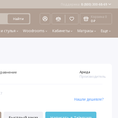
Поддержка
8 (800) 300-68-69
Корзина
0
Найти
0 ₽
 и стулья
Woodrooms
Кабинеты
Матрасы
Еще
Арида
сравнение
Производитель
27
Нашли дешевле?
Быстрый заказ
Написать в Telegram