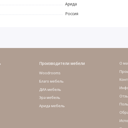
Арида
Россия
ь
Производители мебели
О ма
Про
Woodrooms
Конт
Благо мебель
Инфо
ДИА мебель
Отзы
Эра мебель
Поль
Арида мебель
Обра
Испо