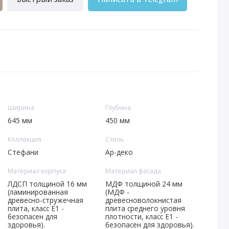
Ширина
Глубина
645 мм
450 мм
Коллекция
Стиль
Стефани
Ар-деко
Материал корпуса
Материал фасада
ЛДСП толщиной 16 мм
МДФ толщиной 24 мм
(ламинированная
(МДФ -
древесно-стружечная
древесноволокнистая
плита, класс E1 -
плита среднего уровня
безопасен для
плотности, класс E1 -
здоровья).
безопасен для здоровья).