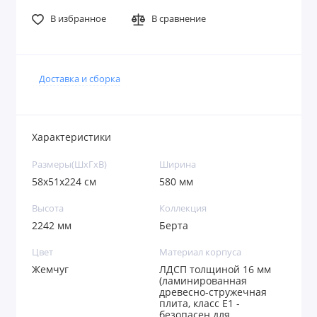
В избранное
В сравнение
Доставка и сборка
Характеристики
Размеры(ШxГxВ)
Ширина
58х51х224 см
580 мм
Высота
Коллекция
2242 мм
Берта
Цвет
Материал корпуса
Жемчуг
ЛДСП толщиной 16 мм
(ламинированная
древесно-стружечная
плита, класс E1 -
безопасен для