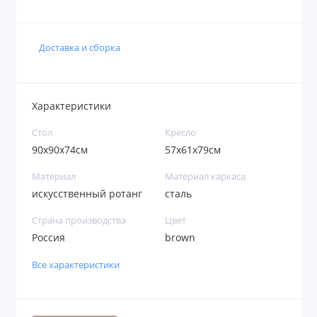
Доставка и сборка
Характеристики
Стол
Кресло
90x90x74см
57x61x79см
Материал
Материал каркаса
искусственный ротанг
сталь
Страна производства
Цвет
Россия
brown
Все характеристики