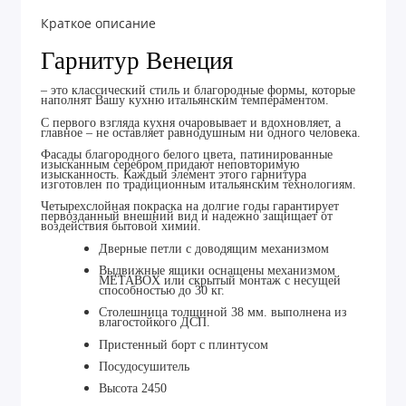
Краткое описание
Гарнитур Венеция
– это классический стиль и благородные формы, которые
наполнят Вашу кухню итальянским темпераментом.
С первого взгляда кухня очаровывает и вдохновляет, а
главное – не оставляет равнодушным ни одного человека.
Фасады благородного белого цвета, патинированные
изысканным серебром придают неповторимую
изысканность. Каждый элемент этого гарнитура
изготовлен по традиционным итальянским технологиям.
Четырехслойная покраска на долгие годы гарантирует
первозданный внешний вид и надежно защищает от
воздействия бытовой химии.
Дверные петли с доводящим механизмом
Выдвижные ящики оснащены механизмом
МЕТАBOX или скрытый монтаж с несущей
способностью до 30 кг.
Столешница толщиной 38 мм. выполнена из
влагостойкого ДСП.
Пристенный борт с плинтусом
Посудосушитель
Высота 2450