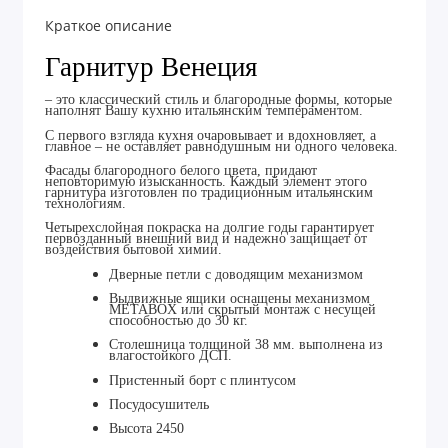
Краткое описание
Гарнитур Венеция
– это классический стиль и благородные формы, которые
наполнят Вашу кухню итальянским темпераментом.
С первого взгляда кухня очаровывает и вдохновляет, а
главное – не оставляет равнодушным ни одного человека.
Фасады благородного белого цвета, придают
неповторимую изысканность. Каждый элемент этого
гарнитура изготовлен по традиционным итальянским
технологиям.
Четырехслойная покраска на долгие годы гарантирует
первозданный внешний вид и надежно защищает от
воздействия бытовой химии.
Дверные петли с доводящим механизмом
Выдвижные ящики оснащены механизмом
МЕТАBOX или скрытый монтаж с несущей
способностью до 30 кг.
Столешница толщиной 38 мм. выполнена из
влагостойкого ДСП.
Пристенный борт с плинтусом
Посудосушитель
Высота 2450