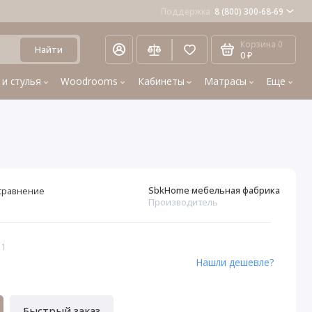
Поддержка
8 (800) 300-68-69
Корзина
0
Найти
0 ₽
 и стулья
Woodrooms
Кабинеты
Матрасы
Еще
SbkHome мебельная фабрика
сравнение
Производитель
51
Нашли дешевле?
Быстрый заказ