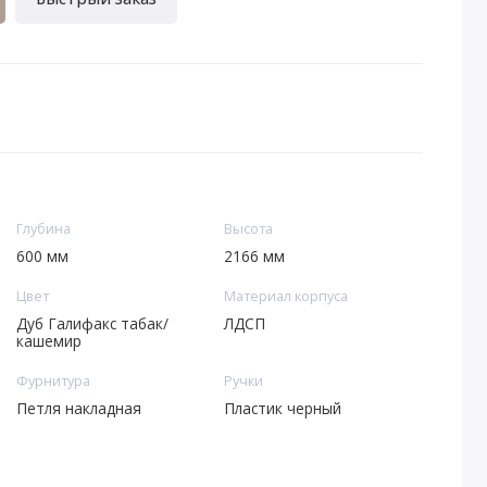
Глубина
Высота
600 мм
2166 мм
Цвет
Материал корпуса
Дуб Галифакс табак/
ЛДСП
кашемир
Фурнитура
Ручки
Петля накладная
Пластик черный