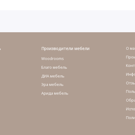
ь
Производители мебели
О ма
Про
Woodrooms
Конт
Благо мебель
Инфо
ДИА мебель
Отзы
Эра мебель
Поль
Арида мебель
Обра
Испо
Поли