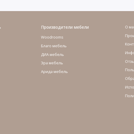
ь
Производители мебели
О ма
Про
Woodrooms
Конт
Благо мебель
Инфо
ДИА мебель
Отзы
Эра мебель
Поль
Арида мебель
Обра
Испо
Поли