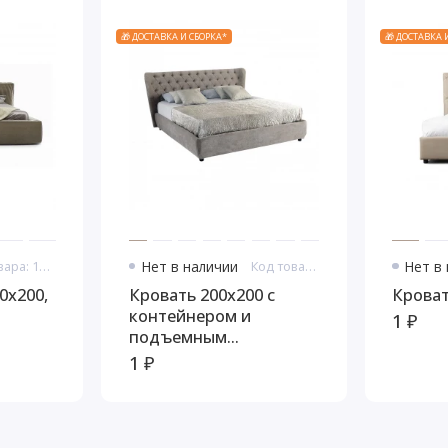
🎁 ДОСТАВКА И СБОРКА*
🎁 ДОСТАВКА 
Код товара: 11033
Нет в наличии
Код товара: 11058
Нет в
0x200,
Кровать 200x200 с
Кроват
контейнером и
1 ₽
подъемным
механизмом Селена
1 ₽