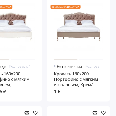
И СБОРКА*
🎁 ДОСТАВКА И СБОРКА*
ладе
Код товара: 10940
Нет в наличии
Код товара: 10942
ь 160x200
Кровать 160x200
фино с мягким
Портофино с мягким
вьем,
изголовьем, Крем/
ный/Патина
Шампань
6 ₽
1 ₽
нь