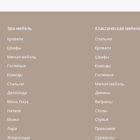
Эра мебель
Классическая мебел
Кровати
Спальни
Шкафы
Кровати
Мягкая мебель
Шкафы
Гостиные
Комоды
Комоды
Гостиные
Cпальни
Мягкая мебель
Джоконда
Диваны
Мона Лиза
Витрины
Натали
Столы
Мокко
Стулья
Лара
Прихожие
Флоренция
Серванты