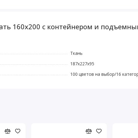
вать 160x200 c контейнером и подъем
Ткань
187x227x95
100 цветов на выбор/16 катего