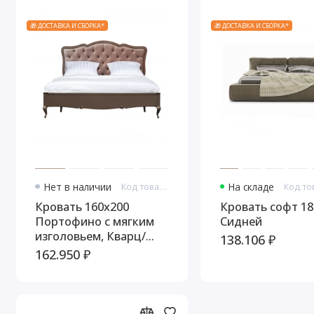
🎁 ДОСТАВКА И СБОРКА*
🎁 ДОСТАВКА И СБОРКА*
Нет в наличии
Код товара: 10944
На складе
Кровать 160x200
Кровать софт 18
Портофино с мягким
Сидней
изголовьем, Кварц/
138.106 ₽
Патина коричневая
162.950 ₽