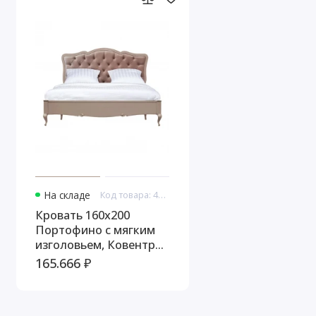
На складе
Код товара: 44748
Кровать 160x200
Портофино с мягким
изголовьем, Ковентри/
Патина серая
165.666 ₽