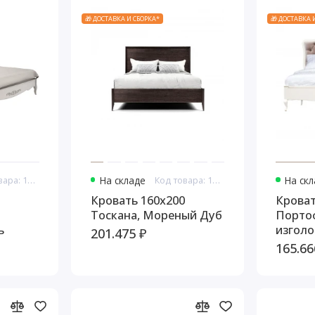
🎁 ДОСТАВКА И СБОРКА*
🎁 ДОСТАВКА 
Код товара: 10899
На складе
Код товара: 10912
На ск
Кровать 160x200
Кроват
Тоскана, Мореный Дуб
Порто
ь
изголо
201.475 ₽
Молоч
165.66
Шампа