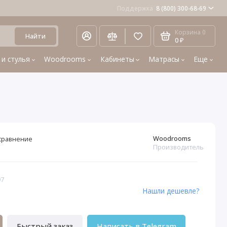
Поддержка
8 (800) 300-68-69
Корзина
0
Найти
0 ₽
 и стулья
Woodrooms
Кабинеты
Матрасы
Еще
Woodrooms
сравнение
Производитель
97
Нашли дешевле?
Быстрый заказ
Написать в Telegram