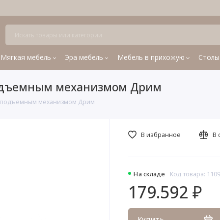
Мягкая мебель
Эра мебель
Мебель в прихожую
Столы
подъемным механизмом Дрим
 и подъемным механизмом Дрим
В избранное
В 
На складе
Код товара: 110
179.592 ₽
Купить