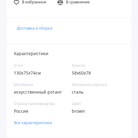
В избранное
В сравнение
Доставка и сборка
Характеристики
Стол
Кресло
130х75x74см
58x60x78
Материал
Материал каркаса
искусственный ротанг
сталь
Страна производства
Цвет
Россия
brown
Все характеристики