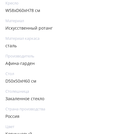
Кресло
W58xD60xH78 см
Материал
Искусственный ротанг
Материал каркаса
сталь
Производитель
Афина-гарден
Стол
D50х50хH60 см
Столешница
Закаленное стекло
Страна производства
Россия
Цвет