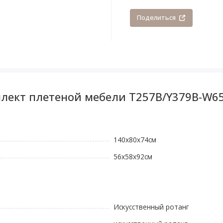
Поделиться
ект плетеной мебели T257B/Y379B-W65 
140х80x74см
56x58x92см
Искусственный ротанг