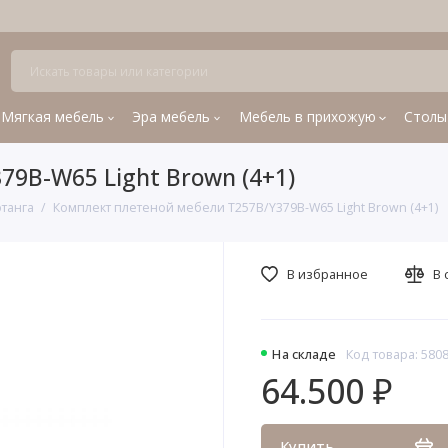
Мягкая мебель
Эра мебель
Мебель в прихожую
Столы
9B-W65 Light Brown (4+1)
отанга
Комплект плетеной мебели T257B/Y379B-W65 Light Brown (4+1)
В избранное
В 
На складе
Код товара: 580
64.500 ₽
Купить