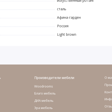
искусственный ротанг
сталь
Афина-гарден
Россия
Light brown
ь
Производители мебели
О ма
Про
Woodrooms
Конт
Благо мебель
Инфо
ДИА мебель
Отзы
Эра мебель