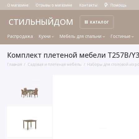
О магазине
Отзывы о магазине
Контакты
Помощь
СТИЛЬНЫЙДОМ
КАТАЛОГ
Распродажа
Кухни
Мебель для спальни
Гостиные
Комплект плетеной мебели T257B/Y37
Главная
Садовая и плетеная мебель
Наборы для столовой из р