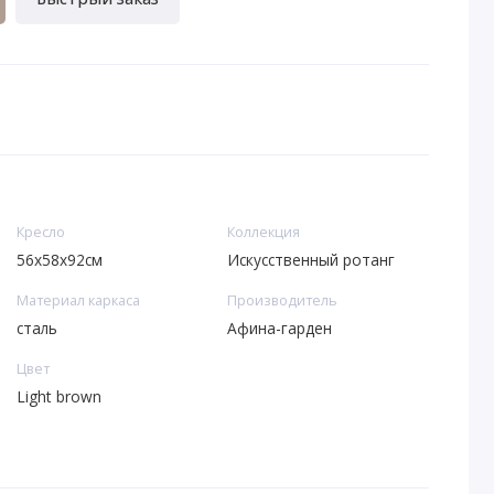
Кресло
Коллекция
56x58x92см
Искусственный ротанг
Материал каркаса
Производитель
сталь
Афина-гарден
Цвет
Light brown