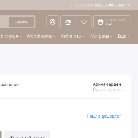
Поддержка
8 (800) 300-68-69
Корзина
0
Найти
0 ₽
 и стулья
Woodrooms
Кабинеты
Матрасы
Еще
Афина-Гарден
сравнение
Производитель
8
Нашли дешевле?
Быстрый заказ