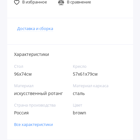
В избранное
В сравнение
Доставка и сборка
Характеристики
Стол
Кресло
96x74см
57x61x79см
Материал
Материал каркаса
искусственный ротанг
сталь
Страна производства
Цвет
Россия
brown
Все характеристики