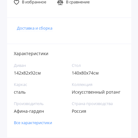
В избранное
В сравнение
Доставка и сборка
Характеристики
Диван
Стол
142x82x92см
140x80х74см
Каркас
Коллекция
сталь
Искусственный ротанг
Производитель
Страна производства
Афина-гарден
Россия
Все характеристики