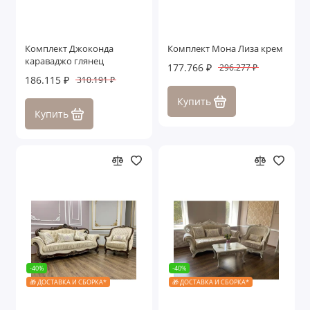
Комплект Джоконда
Комплект Мона Лиза крем
караваджо глянец
177.766 ₽
296.277 ₽
186.115 ₽
310.191 ₽
Купить
Купить
-40%
-40%
🎁 ДОСТАВКА И СБОРКА*
🎁 ДОСТАВКА И СБОРКА*