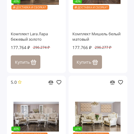
-40%
-40%
🎁 ДОСТАВКА И СБОРКА*
🎁 ДОСТАВКА И СБОРКА*
Комплект Lara Лара
Комплект Мишель белый
бежевый золото
матовый
177.764 ₽
177.766 ₽
296.274 ₽
296.277 ₽
Купить
Купить
5.0
-40%
-41%