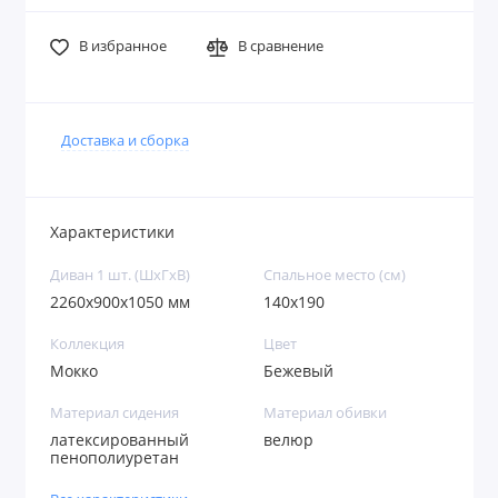
В избранное
В сравнение
Доставка и сборка
Характеристики
Диван 1 шт. (ШхГхВ)
Спальное место (см)
2260х900х1050 мм
140х190
Коллекция
Цвет
Мокко
Бежевый
Материал сидения
Материал обивки
латексированный
велюр
пенополиуретан