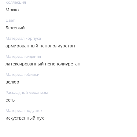
Коллекция
Мокко
Цвет
Бежевый
Материал корпуса
армированный пенополиуретан
Материал сидения
латексированный пенополиуретан
Материал обивки
велюр
Раскладной механизм
есть
Материал подушек
искуственный пух