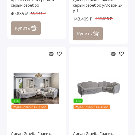
серый серебро
серый серебро угловой 2-
у-1
40.885 ₽
68.141 ₽
143.409 ₽
239.015 ₽
Купить
Купить
-41%
-41%
🎁 ДОСТАВКА И СБОРКА*
🎁 ДОСТАВКА И СБОРКА*
Диван Gravita Гравита
Диван Gravita Гравита