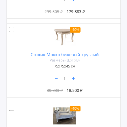
299.805 ₽
179.883 ₽
-40%
Столик Мокко бежевый круглый
Размеры(ШxГxВ)
75х75x45 см
30.833 ₽
18.500 ₽
-40%