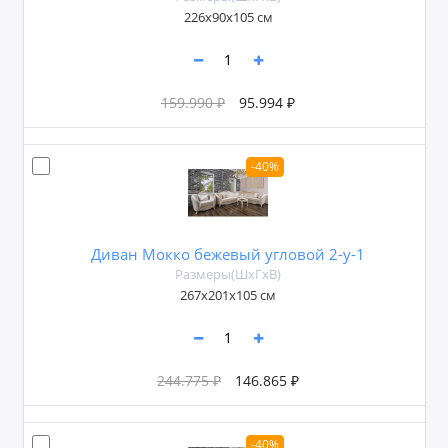
226x90x105 см
159.990 ₽
95.994 ₽
-40%
Диван Мокко бежевый угловой 2-у-1
Размеры(ШxГxВ)
267x201x105 см
244.775 ₽
146.865 ₽
-40%