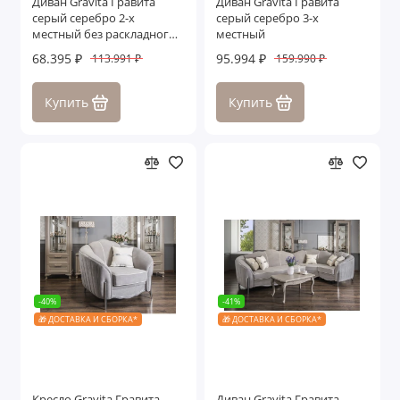
Диван Gravita Гравита
Диван Gravita Гравита
серый серебро 2-х
серый серебро 3-х
местный без раскладного
местный
механизма
68.395 ₽
95.994 ₽
113.991 ₽
159.990 ₽
Купить
Купить
-40%
-41%
🎁 ДОСТАВКА И СБОРКА*
🎁 ДОСТАВКА И СБОРКА*
Кресло Gravita Гравита
Диван Gravita Гравита