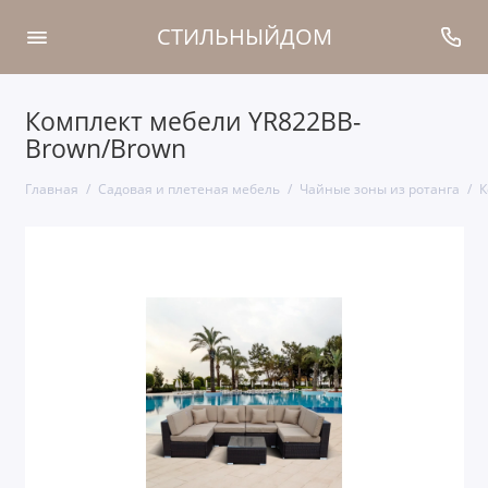
СТИЛЬНЫЙДОМ
Комплект мебели YR822BB-
Brown/Brown
Главная
Садовая и плетеная мебель
Чайные зоны из ротанга
К