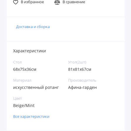
В избранное
В сравнение
Доставка и сборка
Характеристики
Стол
Угол(2шт)
68x75x36см
81x81x67см
Материал
Производитель
искусственный ротанг
Афина-гарден
Цвет
Beige/Mint
Все характеристики