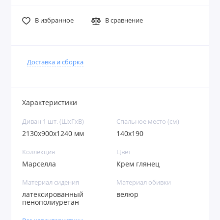
В избранное
В сравнение
Доставка и сборка
Характеристики
Диван 1 шт. (ШхГхВ)
Спальное место (см)
2130х900х1240 мм
140х190
Коллекция
Цвет
Марселла
Крем глянец
Материал сидения
Материал обивки
латексированный
велюр
пенополиуретан