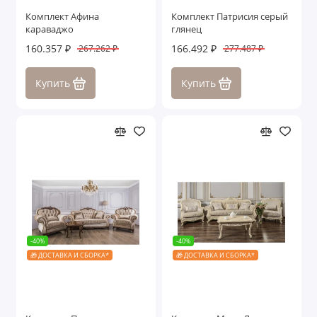
Комплект Афина
Комплект Патрисия серый
караваджо
глянец
160.357 ₽
166.492 ₽
267.262 ₽
277.487 ₽
Купить
Купить
-40%
-40%
🎁 ДОСТАВКА И СБОРКА*
🎁 ДОСТАВКА И СБОРКА*