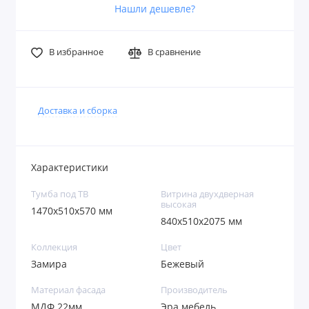
Нашли дешевле?
В избранное
В сравнение
Доставка и сборка
Характеристики
Тумба под ТВ
Витрина двухдверная
высокая
1470х510х570 мм
840х510х2075 мм
Коллекция
Цвет
Замира
Бежевый
Материал фасада
Производитель
МДФ 22мм
Эра мебель