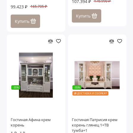
107.394 ₽
178.990 ₽
99.423 ₽
165.705 ₽
Купить
Купить
-35%
-35%
🎁 ДОСТАВКА И СБОРКА*
Гостиная Афина крем
Гостиная Патрисия крем
корень
корень глянец 1+ТВ
тумба+1