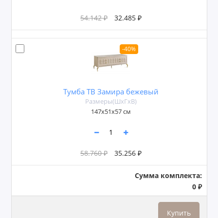
54.142 ₽
32.485 ₽
-40%
Тумба ТВ Замира бежевый
Размеры(ШxГxВ)
147х51х57 см
58.760 ₽
35.256 ₽
Сумма комплекта:
0 ₽
Купить