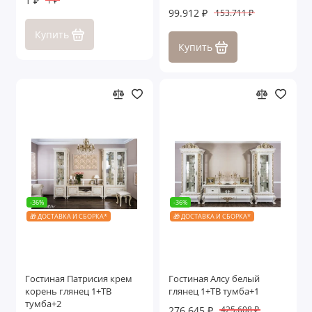
1 ₽
1 ₽
99.912 ₽
153.711 ₽
Купить
Купить
-36%
-36%
🎁 ДОСТАВКА И СБОРКА*
🎁 ДОСТАВКА И СБОРКА*
Гостиная Патрисия крем
Гостиная Алсу белый
корень глянец 1+ТВ
глянец 1+ТВ тумба+1
тумба+2
276.645 ₽
425.608 ₽