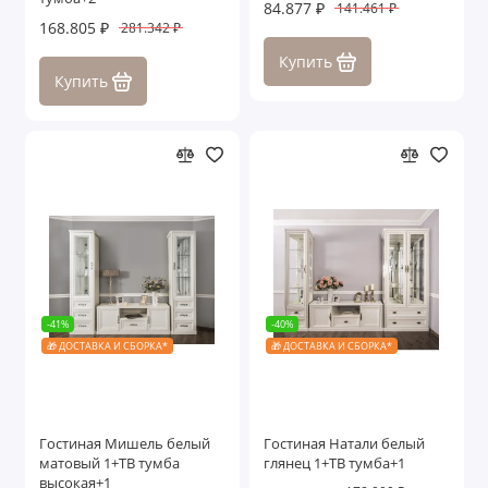
84.877 ₽
141.461 ₽
168.805 ₽
281.342 ₽
Купить
Купить
-41%
-40%
🎁 ДОСТАВКА И СБОРКА*
🎁 ДОСТАВКА И СБОРКА*
Гостиная Мишель белый
Гостиная Натали белый
матовый 1+ТВ тумба
глянец 1+ТВ тумба+1
высокая+1