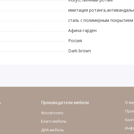
имитация ротанга,антивандаль
сталь с полимерным покрытием
Афина-гарден
Россия
Dark brown
ь
Производители мебели
О ма
Про
Woodrooms
Конт
Благо мебель
Инфо
ДИА мебель