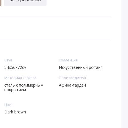
Стул
Коллекция
54х56x72см
Искусственный ротанг
Материал каркаса
Производитель
сталь с полимерным
Афина-гарден
покрытием
Цвет
Dark brown