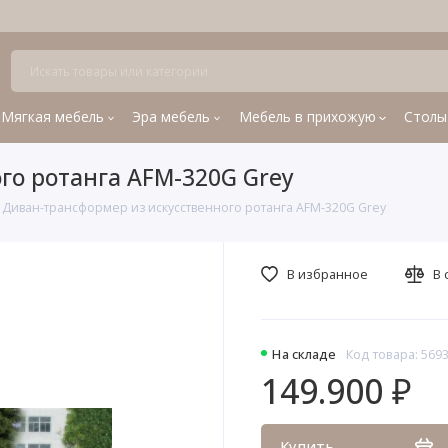
Мягкая мебель
Эра мебель
Мебель в прихожую
Столы
го ротанга AFM-320G Grey
Диван-трансформер из искусственного ротанга AFM-320G Grey
В избранное
В 
На складе
Код товара: 569
149.900 ₽
Купить