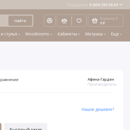
Поддержка
8 (800) 300-68-69
Корзина
0
Найти
0 ₽
 и стулья
Woodrooms
Кабинеты
Матрасы
Еще
Афина-Гарден
сравнение
Производитель
3
Нашли дешевле?
Быстрый заказ