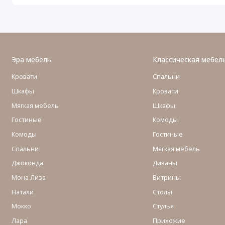
Эра мебель
Классическая мебел
Кровати
Спальни
Шкафы
Кровати
Мягкая мебель
Шкафы
Гостиные
Комоды
Комоды
Гостиные
Cпальни
Мягкая мебель
Джоконда
Диваны
Мона Лиза
Витрины
Натали
Столы
Мокко
Стулья
Лара
Прихожие