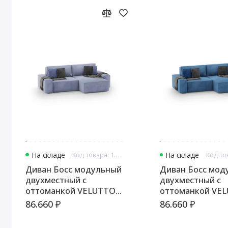
На складе
Код товара: 13314
На складе
Диван Босс модульный
Диван Босс мод
двухместный с
двухместный с
оттоманкой VELUTTO
оттоманкой VE
049
054
86.660 ₽
86.660 ₽