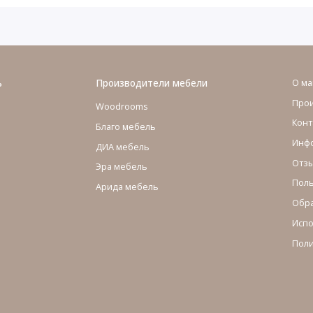
ь
Производители мебели
О ма
Про
Woodrooms
Конт
Благо мебель
Инфо
ДИА мебель
Отзы
Эра мебель
Поль
Арида мебель
Обра
Испо
Поли