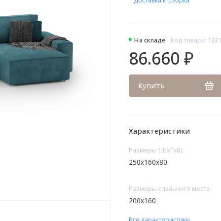
На складе
Код товара: 133
86.660 ₽
Купить
Характеристики
Размеры (ШхГхВ):
250х160х80
Размеры спального места:
200х160
Все характеристики