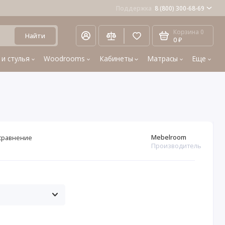
Поддержка
8 (800) 300-68-69
Корзина
0
Найти
0 ₽
 и стулья
Woodrooms
Кабинеты
Матрасы
Еще
Mebelroom
сравнение
Производитель