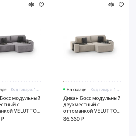
ладе
Код товара: 13311
На складе
Код товара: 13312
 Босс модульный
Диван Босс модульный
стный с
двухместный с
анкой VELUTTO
оттоманкой VELUTTO
018
 ₽
86.660 ₽