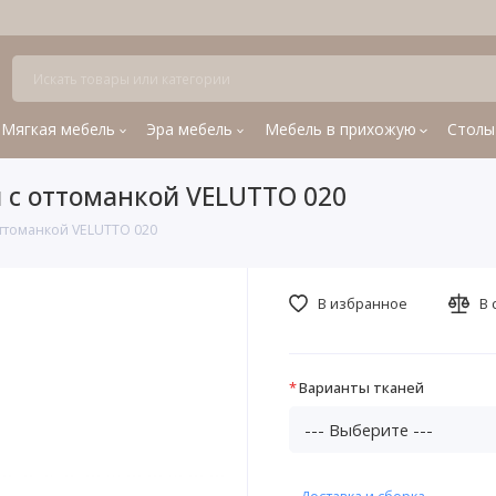
Мягкая мебель
Эра мебель
Мебель в прихожую
Столы
 с оттоманкой VELUTTO 020
ттоманкой VELUTTO 020
В избранное
В 
Варианты тканей
Доставка и сборка