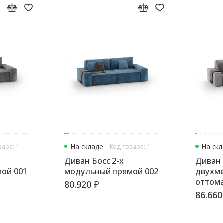
Код товара: 13296
На складе
Код товара: 13297
На ск
Диван Босс 2-х
Диван
ой 001
модульный прямой 002
двухме
оттом
80.920 ₽
008
86.660