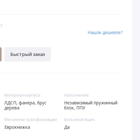
13
Нашли дешевле?
Быстрый заказ
Материал корпуса :
Наполнение
ЛДСП, фанера, брус
Независимый пружинный
дерева
блок, ППУ
Механизм трансформации
Бельевой ящик
Еврокнижка
Да