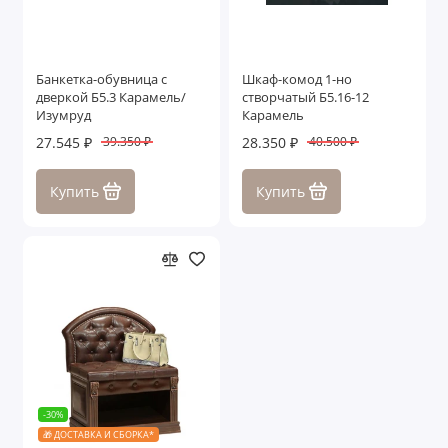
Банкетка-обувница с
Шкаф-комод 1-но
дверкой Б5.3 Карамель/
створчатый Б5.16-12
Изумруд
Карамель
27.545 ₽
28.350 ₽
39.350 ₽
40.500 ₽
Купить
Купить
-30%
🎁 ДОСТАВКА И СБОРКА*