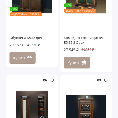
-30%
-30%
🎁 ДОСТАВКА И СБОРКА*
🎁 ДОСТАВКА И СБОРКА*
Обувница Б5.4 Орех
Комод 2-х ств. с ящиком
Б5.15-8 Орех
29.162 ₽
41.660 ₽
27.545 ₽
39.350 ₽
Купить
Купить