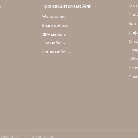
ь
Производители мебели
О ма
Про
Woodrooms
Конт
Благо мебель
Инфо
ДИА мебель
Отзы
Эра мебель
Поль
Арида мебель
Обра
Испо
Поли
ДОМ» 2025,
SEO продвижение