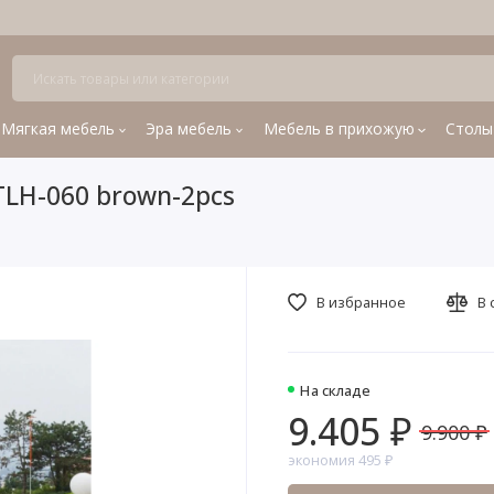
Мягкая мебель
Эра мебель
Мебель в прихожую
Столы
TLH-060 brown-2pcs
В избранное
В 
На складе
9.405 ₽
9.900 ₽
экономия 495 ₽