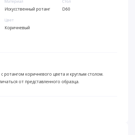
Материал
Стол
Искусственный ротанг
D60
Цвет
Коричневый
 с ротангом коричневого цвета и круглым столом.
личаться от представленного образца.