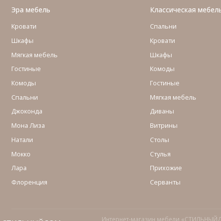
Эра мебель
Классическая мебел
Кровати
Спальни
Шкафы
Кровати
Мягкая мебель
Шкафы
Гостиные
Комоды
Комоды
Гостиные
Cпальни
Мягкая мебель
Джоконда
Диваны
Мона Лиза
Витрины
Натали
Столы
Мокко
Стулья
Лара
Прихожие
Флоренция
Серванты
Интернет-магазин мебели «СТИЛЬНЫЙ