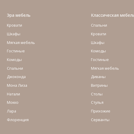
Эра мебель
Классическая мебел
Кровати
Спальни
Шкафы
Кровати
Мягкая мебель
Шкафы
Гостиные
Комоды
Комоды
Гостиные
Cпальни
Мягкая мебель
Джоконда
Диваны
Мона Лиза
Витрины
Натали
Столы
Мокко
Стулья
Лара
Прихожие
Флоренция
Серванты