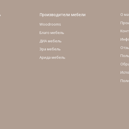
ь
Производители мебели
О ма
Про
Woodrooms
Конт
Благо мебель
Инфо
ДИА мебель
Отзы
Эра мебель
Поль
Арида мебель
Обра
Испо
Поли