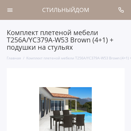
СТИЛЬНЫЙДОМ
Комплект плетеной мебели
T256A/YC379A-W53 Brown (4+1) +
подушки на стульях
Главная
Комплект плетеной мебели T256A/YC379A-W53 Brown (4+1) +