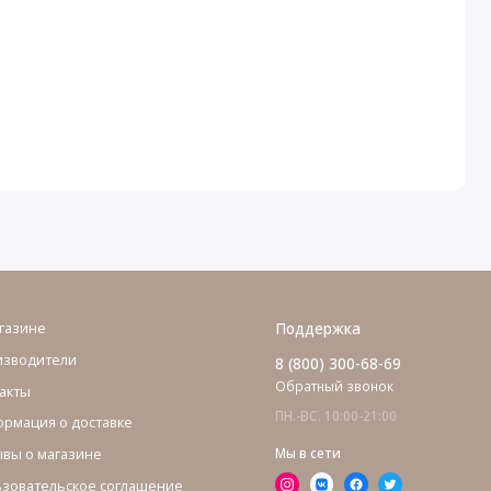
газине
Поддержка
изводители
8 (800) 300-68-69
Обратный звонок
акты
ПН.-ВС. 10:00-21:00
рмация о доставке
вы о магазине
Мы в сети
зовательское соглашение