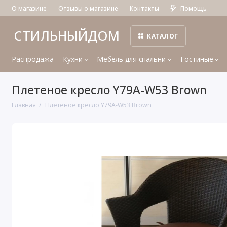
О магазине
Отзывы о магазине
Контакты
Помощь
СТИЛЬНЫЙДОМ
КАТАЛОГ
Распродажа
Кухни
Мебель для спальни
Гостиные
Плетеное кресло Y79A-W53 Brown
Главная
Плетеное кресло Y79A-W53 Brown