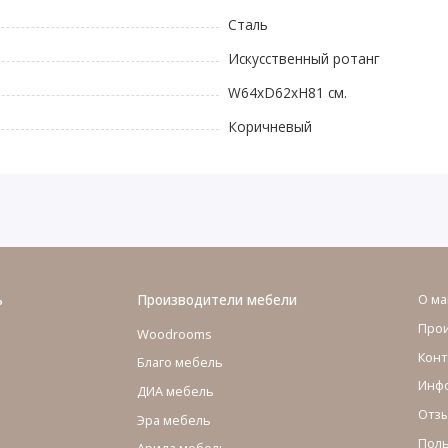
Сталь
Искусственный ротанг
W64xD62xH81 см.
Коричневый
ь
Производители мебели
О ма
Про
Woodrooms
Конт
Благо мебель
Инфо
ДИА мебель
Отзы
Эра мебель
Поль