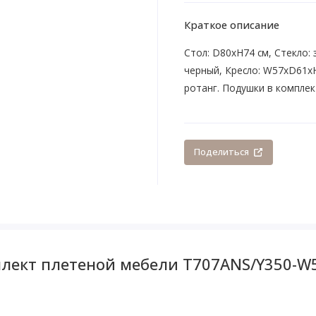
Краткое описание
Стoл: D80xH74 см, Стекло: 
черный, Кресло: W57xD61xH
ротанг. Подушки в комплект
Поделиться
лект плетеной мебели T707ANS/Y350-W5