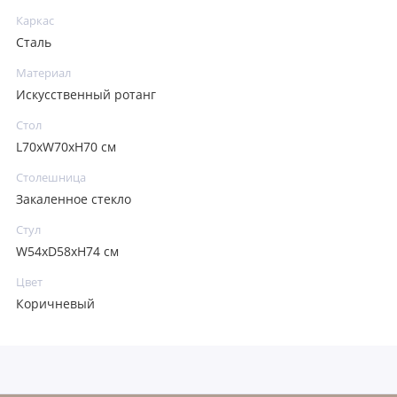
Каркас
Сталь
Материал
Искусственный ротанг
Стол
L70xW70xH70 см
Столешница
Закаленное стекло
Стул
W54хD58xH74 см
Цвет
Коричневый