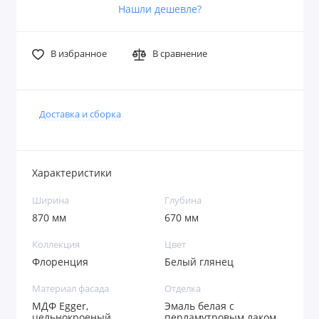
Нашли дешевле?
В избранное
В сравнение
Доставка и сборка
Характеристики
Ширина
Глубина
870 мм
670 мм
Коллекция
Цвет
Флоренция
Белый глянец
Материал фасада
Отделка
МДФ Egger,
Эмаль белая с
цельнокроеный
перламутровым лаком