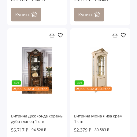
Купить
Купить
-40%
-36%
🎁 ДОСТАВКА И СБОРКА*
🎁 ДОСТАВКА И СБОРКА*
Витрина Джоконда корень
Витрина Мона Лиза крем
дуба глянец 1-ств
1-ств
56.717 ₽
52.379 ₽
94.528 ₽
80.583 ₽