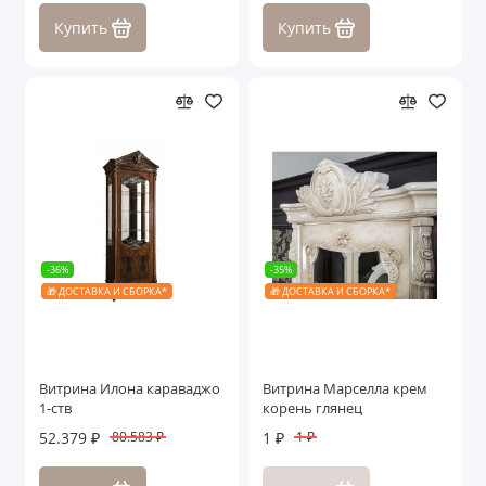
Купить
Купить
-36%
-35%
🎁 ДОСТАВКА И СБОРКА*
🎁 ДОСТАВКА И СБОРКА*
Витрина Илона караваджо
Витрина Марселла крем
1-ств
корень глянец
52.379 ₽
1 ₽
80.583 ₽
1 ₽