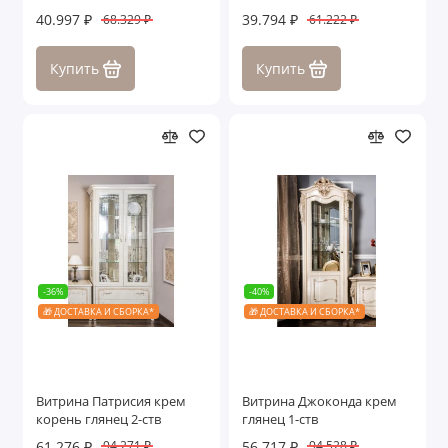
40.997 ₽
39.794 ₽
68.329 ₽
61.222 ₽
Купить
Купить
-36%
-40%
🎁 ДОСТАВКА И СБОРКА*
🎁 ДОСТАВКА И СБОРКА*
Витрина Патрисия крем
Витрина Джоконда крем
корень глянец 2-ств
глянец 1-ств
61.276 ₽
56.717 ₽
94.271 ₽
94.528 ₽